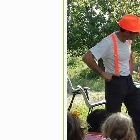
oogle
iCalendar
Office 