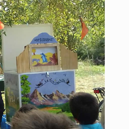
365
Outlook Live