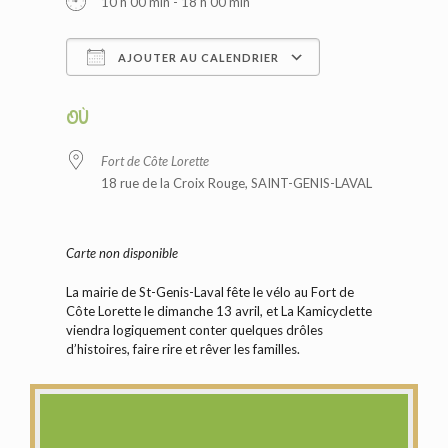
10 h 00 min - 18 h 00 min
AJOUTER AU CALENDRIER
Télécharger ICS
Calendrier Googl
OÙ
Fort de Côte Lorette
18 rue de la Croix Rouge, SAINT-GENIS-LAVAL
Carte non disponible
La mairie de St-Genis-Laval fête le vélo au Fort de
Côte Lorette le dimanche 13 avril, et La Kamicyclette
viendra logiquement conter quelques drôles
d’histoires, faire rire et rêver les familles.