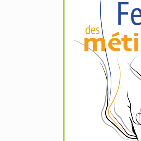
oogle
iCalendar
Office 