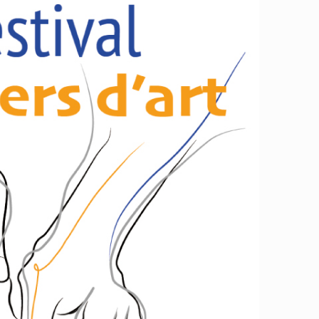
365
Outlook Live