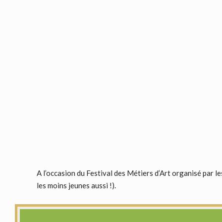
A l’occasion du Festival des Métiers d’Art organisé par le
les moins jeunes aussi !).